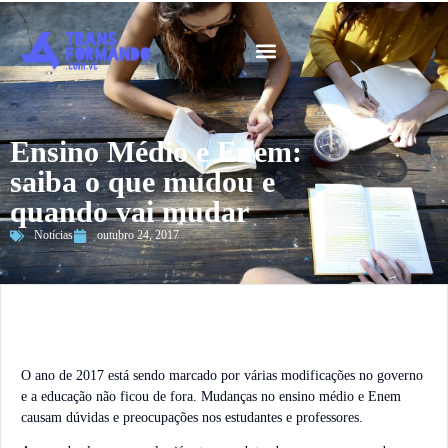
Guia 2026
Ensino Médio e Enem:
saiba o que mudou e
quando vai mudar
Notícias
outubro 24, 2017
O ano de 2017 está sendo marcado por várias modificações no governo
e a educação não ficou de fora. Mudanças no ensino médio e Enem
causam dúvidas e preocupações nos estudantes e professores.