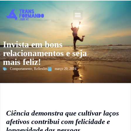
Guia 2026
Invista em bons
relacionamentos e seja
mais feliz!
Comportamento
,
Reflexões
março 20, 2024
Ciência demonstra que cultivar laços
afetivos contribui com felicidade e
longevidade das pessoas