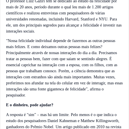
O professor Luiz Gaziri tem se dedicado ao estudo da felicidade por
mais de 20 anos, período durante o qual leu mais de 1.200 artigos
científicos e realizou entrevistas com pesquisadores de várias
universidades renomadas, incluindo Harvard, Stanford e NYU. Para
ele, um dos principais segredos para alcançar a felicidade é investir nas
interações sociais.
“Nossa felicidade individual depende de fazermos as outras pessoas
mais felizes. E como deixamos outras pessoas mais felizes?
Principalmente através de nossas interações do dia a dia. Precisamos
tratar as pessoas bem, fazer com que saiam se sentindo alegres. É
essencial caprichar na interação com a esposa, com os filhos, com as
pessoas que trabalham conosco. Porém, a ciência demonstra que as
interações com estranhos são ainda mais importantes. Muitas vezes,
preferimos nos afundar na tela do celular em vez de interagir, mas essas
interações são uma fonte gigantesca de felicidade”, afirma o
pesquisador.
E o dinheiro, pode ajudar?
A resposta é “sim”
–
mas há um limite. Pelo menos é o que indica o
estudo dos pesquisadores Daniel Kahneman e Matthew Killingsworth,
ganhadores do Prêmio Nobel. Um artigo publicado em 2010 na revista