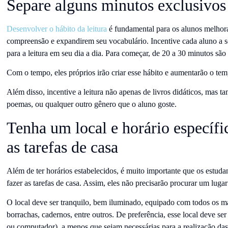
Separe alguns minutos exclusivos 
Desenvolver o hábito da leitura
é fundamental para os alunos melhora
compreensão e expandirem seu vocabulário. Incentive cada aluno a s
para a leitura em seu dia a dia. Para começar, de 20 a 30 minutos são 
Com o tempo, eles próprios irão criar esse hábito e aumentarão o te
Além disso, incentive a leitura não apenas de livros didáticos, mas
poemas, ou qualquer outro gênero que o aluno goste.
Tenha um local e horário específic
as tarefas de casa
Além de ter horários estabelecidos, é muito importante que os estuda
fazer as tarefas de casa. Assim, eles não precisarão procurar um lugar
O local deve ser tranquilo, bem iluminado, equipado com todos os mat
borrachas, cadernos, entre outros. De preferência, esse local deve se
ou computador), a menos que sejam necessárias para a realização das 