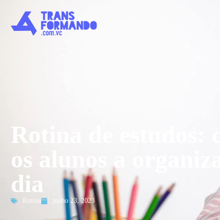
Rotina de estudos: 
os alunos a organiz
dia
Rotina
junho 23, 2023