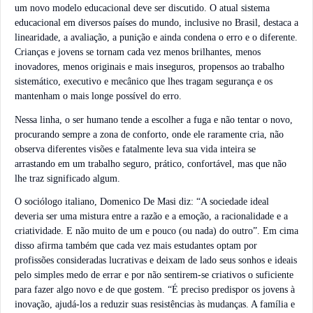
um novo modelo educacional deve ser discutido. O atual sistema
educacional em diversos países do mundo, inclusive no Brasil, destaca a
linearidade, a avaliação, a punição e ainda condena o erro e o diferente.
Crianças e jovens se tornam cada vez menos brilhantes, menos
inovadores, menos originais e mais inseguros, propensos ao trabalho
sistemático, executivo e mecânico que lhes tragam segurança e os
mantenham o mais longe possível do erro.
Nessa linha, o ser humano tende a escolher a fuga e não tentar o novo,
procurando sempre a zona de conforto, onde ele raramente cria, não
observa diferentes visões e fatalmente leva sua vida inteira se
arrastando em um trabalho seguro, prático, confortável, mas que não
lhe traz significado algum.
O sociólogo italiano, Domenico De Masi diz: “A sociedade ideal
deveria ser uma mistura entre a razão e a emoção, a racionalidade e a
criatividade. E não muito de um e pouco (ou nada) do outro”. Em cima
disso afirma também que cada vez mais estudantes optam por
profissões consideradas lucrativas e deixam de lado seus sonhos e ideais
pelo simples medo de errar e por não sentirem-se criativos o suficiente
para fazer algo novo e de que gostem. “É preciso predispor os jovens à
inovação, ajudá-los a reduzir suas resistências às mudanças. A família e