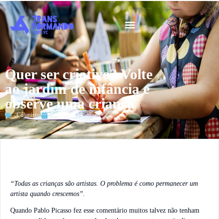
Guia 2026
Quer ser criativo? Volte
ao jardim de infância e
observe uma criança
Colunistas
dezembro 14, 2017
“Todas as crianças são artistas. O problema é como permanecer um
artista quando crescemos”.
Quando Pablo Picasso fez esse comentário muitos talvez não tenham