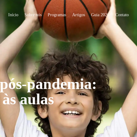
Início
Sobre nós
Programas
Artigos
Guia 2026
Contato
 pós-pandemia:
 às aulas