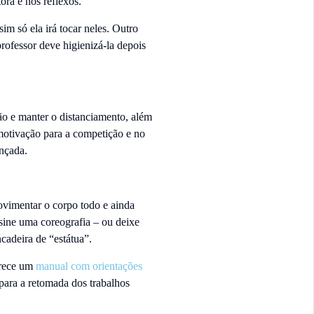
ora e nos reflexos.
im só ela irá tocar neles. Outro
professor deve higienizá-la depois
ão e manter o distanciamento, além
 motivação para a competição e no
ançada.
ovimentar o corpo todo e ainda
sine uma coreografia – ou deixe
ncadeira de “estátua”.
erece um
manual com orientações
 para a retomada dos trabalhos