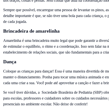
dos braços, costas e pernas. Sem contar que atua na coordenação mot
Sempre que possível, encarregue uma pessoa de levantar os pinos, ass
detalhe importante é que, se não tiver uma bola para cada criança, o 
de cada jogada.
Brincadeira de amarelinha
Amarelinha é uma brincadeira muito legal que pode garantir a divers
de estimular o equilíbrio, o ritmo e a coordenação. Isso sem falar na
estabelecimento de relações sociais, que são fundamentais para a cri
Dança
Coloque as crianças para dançar! Essa é uma maneira divertida de m
manter o distanciamento. Ponha para tocar uma música animada e en
cada uma criar a sua. Você pode até aproveitar a canção e fazer a bri
Se você tiver dúvidas, a Sociedade Brasileira de Pediatria (SBP) of
para escolas, professores e cuidadores sobre os cuidados necessários
presenciais no ambiente escolar. Não deixe de conferir!