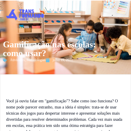
Guia 2026
Gamificação nas escolas:
como usar?
Atividades
,
Metodologias
julho 19, 2021
Você já ouviu falar em “gamificação”? Sabe como isso funciona? O
nome pode parecer estranho, mas a ideia é simples: trata-se de usar
técnicas dos jogos para despertar interesse e apresentar soluções mais
divertidas para resolver determinados problemas. Cada vez mais usada
em escolas, essa prática tem sido uma ótima estratégia para fazer