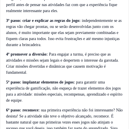
perfil antes de pensar nas atividades faz com que a experiência fique
realmente interessante para eles.
3º passo: criar e explicar as regras do jogo:
independentemente se as
regras vão chegar prontas, ou se serão desenvolvidas junto com os
alunos, é muito importante que elas sejam previamente combinadas e
fiquem claras para todos. Isso evita frustrações e até mesmo injustiças
durante a brincadeira.
4º promover a diversão:
Para engajar a turma, é preciso que as
atividades e missões sejam legais e despertem o interesse da garotada.
Criar missões divertidas e dinâmicas que causem motivação é
fundamental.
5º passo: implantar elementos de jogos:
para garantir uma
experiência de gamificação, não esqueça de trazer elementos dos jogos
para a atividade: missões especiais, recompensas, aprendizado e espírito
de equipe.
6º passo: recomece:
sua primeira experiência não foi interessante? Não
desista! Se a atividade não teve o objetivo alcançado, recomece. É
bastante natural que nas primeiras vezes esses jogos não atinjam o
sucesso que você deseja, isso também faz parte do aprendizado. Siga